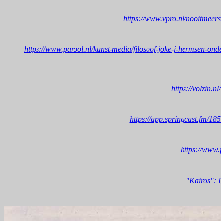
https://www.vpro.nl/nooitme
https://www.parool.nl/kunst-media/filosoof-joke-j-hermsen-on
https://volzin.
https://app.springcast.fm/1
https://www.
"Kairos": D